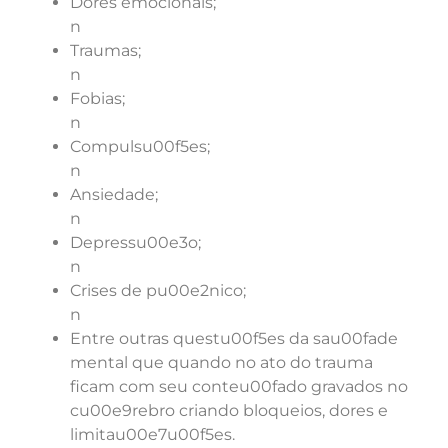
Dores emocionais;
n
Traumas;
n
Fobias;
n
Compulsu00f5es;
n
Ansiedade;
n
Depressu00e3o;
n
Crises de pu00e2nico;
n
Entre outras questu00f5es da sau00fade
mental que quando no ato do trauma
ficam com seu conteu00fado gravados no
cu00e9rebro criando bloqueios, dores e
limitau00e7u00f5es.