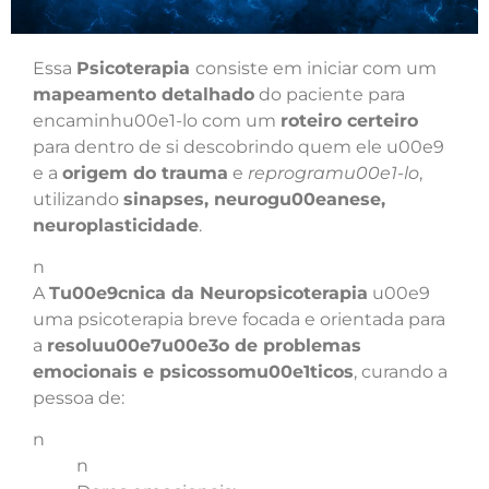
Essa
Psicoterapia
consiste em iniciar com um
mapeamento detalhado
do paciente para
encaminhu00e1-lo com um
roteiro certeiro
para dentro de si descobrindo quem ele u00e9
e a
origem do trauma
e
reprogramu00e1-lo
,
utilizando
sinapses, neurogu00eanese,
neuroplasticidade
.
n
A
Tu00e9cnica da Neuropsicoterapia
u00e9
uma psicoterapia breve focada e orientada para
a
resoluu00e7u00e3o de problemas
emocionais e psicossomu00e1ticos
, curando a
pessoa de:
n
n