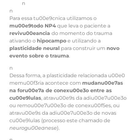
n
n
Para essa tu00e9cnica utilizamos o
mu00e9todo NP4
que leva o paciente a
revivu00eancia
do momento do trauma
ativando o
hipocampo
e utilizando a
plasticidade neural
para construir um
novo
evento sobre o trauma
.
n
Dessa forma, a plasticidade relacionada u00e0
memu00f3ria acontece com
mudanu00e7as
na foru00e7a de conexu00e3o entre as
cu00e9lulas
, atravu00e9s da adiu00e7u00e3o
ou remou00e7u00e3o de conexu00f5es, ou
atravu00e9s da adiu00e7u00e3o de novas
cu00e9lulas (processo este chamado de
neurogu00eanese
).
n