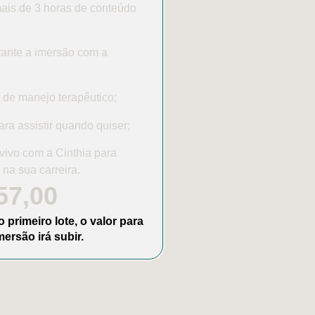
ais de 3 horas de conteúdo
rante a imersão com a
 de manejo terapêutico;
ra assistir quando quiser;
vivo com a Cinthia para
na sua carreira.
57,00
 primeiro lote, o valor para
mersão irá subir.