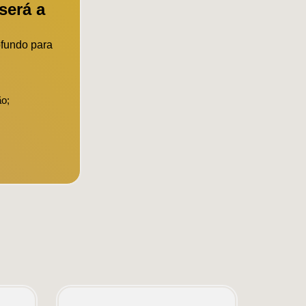
será a
ofundo para
ão;