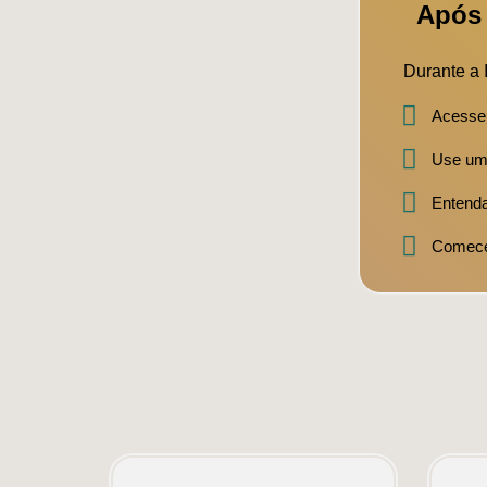
Após 
Durante a 
Acesse 
Use uma
Entenda
Comece 