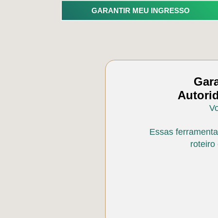
GARANTIR MEU INGRESSO
Gara
Autori
Vo
Essas ferramentas
roteir