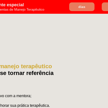
te especial
dias
mentas de Manejo Terapêutico
 manejo terapêutico
se tornar referência
ivo com a mentora;
orar sua prática terapêutica.