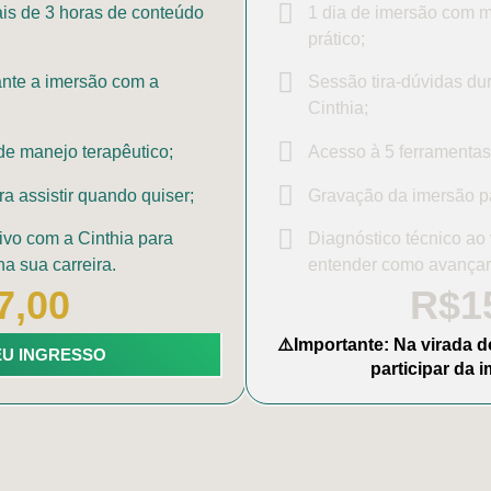
is de 3 horas de conteúdo
1 dia de imersão com m
prático;
ante a imersão com a
Sessão tira-dúvidas du
Cinthia;
de manejo terapêutico;
Acesso à 5 ferramentas
a assistir quando quiser;
Gravação da imersão pa
ivo com a Cinthia para
Diagnóstico técnico ao 
a sua carreira.
entender como avançar 
7,00
R$1
⚠️Importante: Na virada do
EU INGRESSO
participar da i