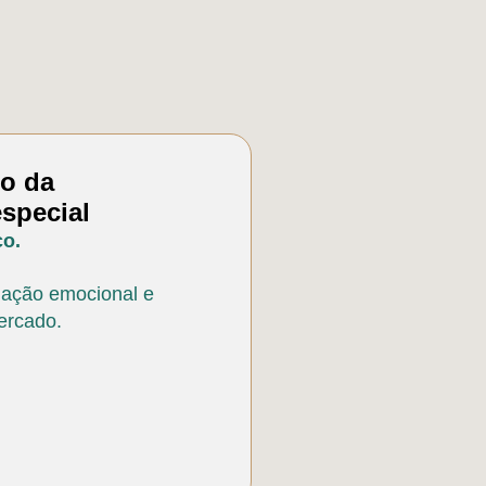
go da
special
co.
liação emocional e
ercado.