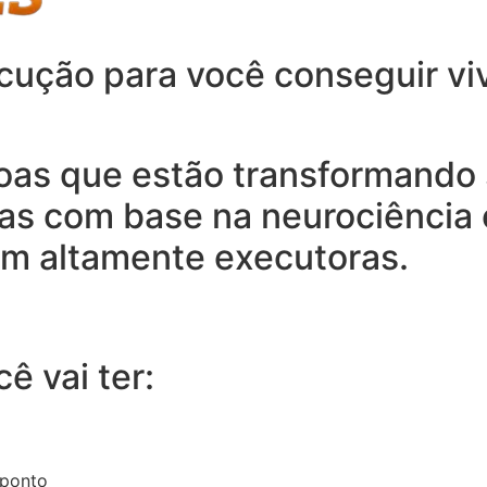
ução para você conseguir vive
oas que estão transformando 
as com base na neurociência e
em altamente executoras.
ê vai ter:
 ponto