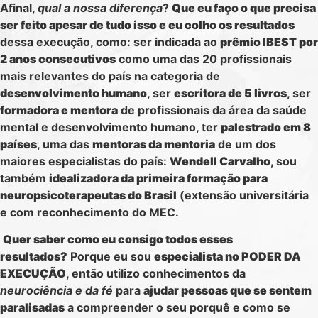
Afinal,
qual a nossa diferença
?
Que eu faço o que precisa
ser feito apesar de tudo isso e eu colho os resultados
dessa execução, como: ser indicada ao
prêmio IBEST por
2 anos consecutivos
como uma das 20 profissionais
mais relevantes do país na categoria de
desenvolvimento humano
, ser
escritora de 5 livros
, ser
formadora e mentora
de profissionais da área da saúde
mental e desenvolvimento humano, ter
palestrado em 8
países
, uma das
mentoras da mentoria
de um dos
maiores especialistas do país:
Wendell Carvalho
, sou
também
idealizadora da primeira formação para
neuropsicoterapeutas do Brasil
(extensão universitária
e com reconhecimento do MEC.
Quer saber como eu consigo todos esses
resultados?
Porque eu sou
especialista no PODER DA
EXECUÇÃO
, então utilizo conhecimentos da
neurociência e da fé
para
ajudar pessoas que se sentem
paralisadas
a compreender o seu porquê e como se